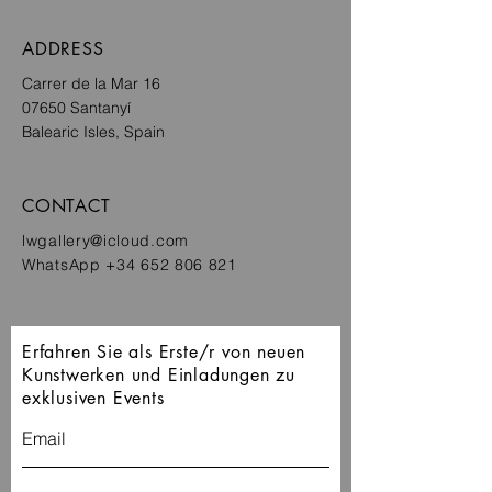
ADDRESS
Carrer de
la Mar 16
07650
Santanyí
Balearic Isles, Spain
CONTACT
lwgallery@icloud.com
‭WhatsApp
+34 652 806 821
Erfahren Sie als Erste/r von neuen
Kunstwerken und Einladungen zu
exklusiven Events