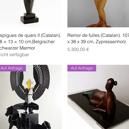
Schnellansicht
Schnellansicht
spigues de quars II (Catalan).
Remor de fulles (Catalan). 10
8 × 13 × 10 cm,Belgischer
x 38 x 39 cm, Zypressenholz
chwarzer Marmor
Preis
5.300,00 €
icht verfügbar
Auf Anfrage
Auf Anfrage