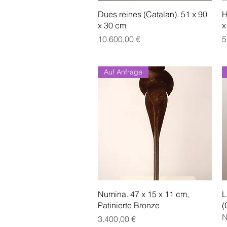
Schnellansicht
Dues reines (Catalan). 51 x 90
H
x 30 cm
x
Preis
P
10.600,00 €
5
Auf Anfrage
Schnellansicht
Numina. 47 x 15 x 11 cm,
L
Patinierte Bronze
(
N
Preis
3.400,00 €