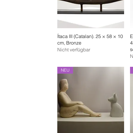
Schnellansicht
Ítaca III (Catalan). 25 × 58 × 10
E
cm, Bronze
4
s
Nicht verfügbar
N
NEU