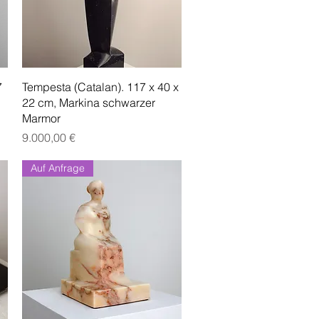
Schnellansicht
7
Tempesta (Catalan). 117 x 40 x
22 cm, Markina schwarzer
Marmor
Preis
9.000,00 €
Auf Anfrage