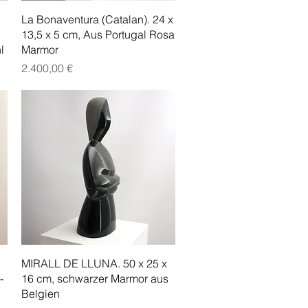
Schnellansicht
La Bonaventura (Catalan). 24 x
13,5 x 5 cm, Aus Portugal Rosa
l
Marmor
Preis
2.400,00 €
Schnellansicht
MIRALL DE LLUNA. 50 x 25 x
-
16 cm, schwarzer Marmor aus
Belgien