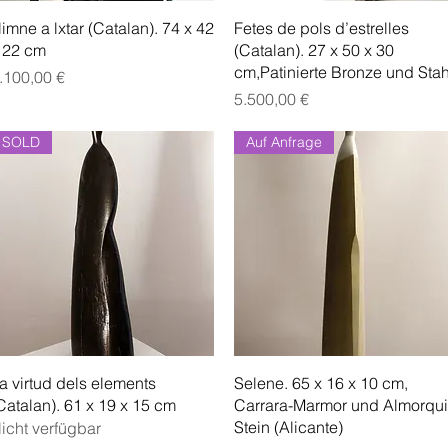
Schnellansicht
Schnellansicht
imne a lxtar (Catalan). 74 x 42
Fetes de pols d’estrelles
 22 cm
(Catalan). 27 x 50 x 30
cm,Patinierte Bronze und Stah
reis
.100,00 €
Preis
5.500,00 €
SOLD
Auf Anfrage
Schnellansicht
Schnellansicht
a virtud dels elements
Selene. 65 x 16 x 10 cm,
Catalan). 61 x 19 x 15 cm
Carrara-Marmor und Almorqui
Stein (Alicante)
icht verfügbar