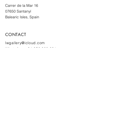
Carrer de
la Mar 16
07650
Santanyí
Balearic Isles, Spain
CONTACT
lwgallery@icloud.com
‭WhatsApp
+34 652 806 821
Erfahren Sie als Erste/r von neuen
Kunstwerken und Einladungen zu
exklusiven Events
ANMELDEN