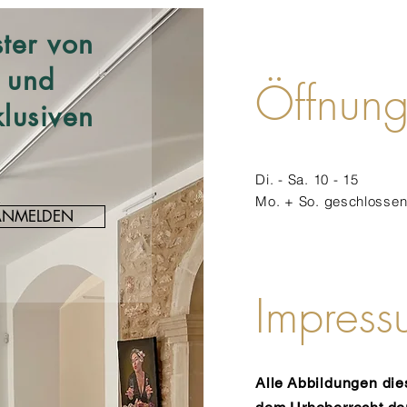
ster von
 und
Öffnung
lusiven
Di. - Sa. 10 - 15
Mo. + So.
geschlosse
ANMELDEN
Impress
Alle
Abbildungen dies