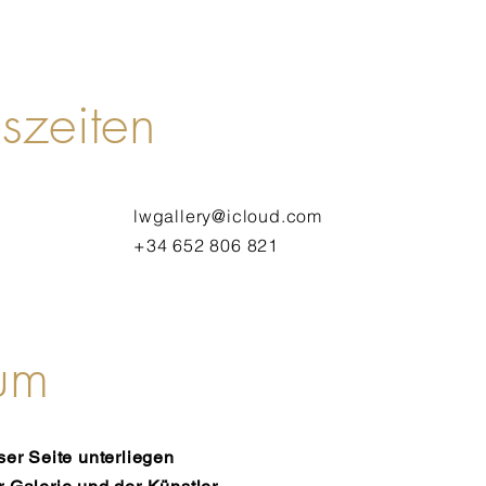
szeiten
lwgallery@icloud.com
n
+34 652 806 821
um
er Seite unterliegen