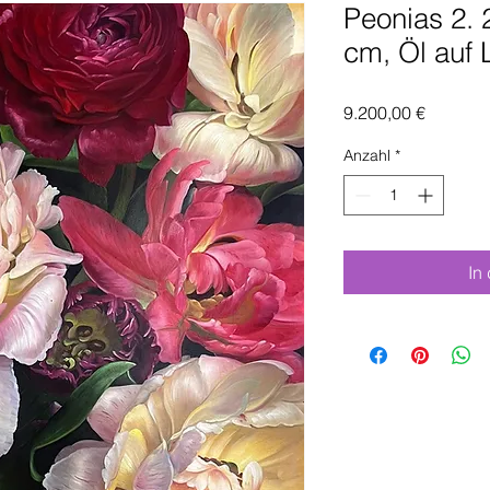
Peonias 2. 
cm, Öl auf
Preis
9.200,00 €
Anzahl
*
In