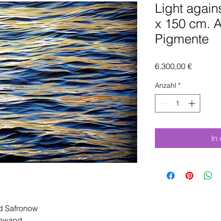
Light again
x 150 cm. A
Pigmente
Preis
6.300,00 €
Anzahl
*
In
d Safronow
inwand