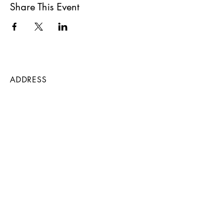
Share This Event
ADDRESS
Carrer da la Mar 16
07650
Santanyí
Balearic Isles, Spain
CONTACT
lwgallery@icloud.com
WhatsApp
+34 652 806 821
Erfahren Sie als Erste/r von neuen