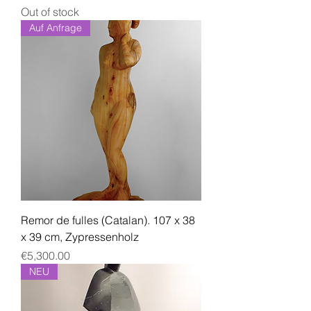
Out of stock
Auf Anfrage
Remor de fulles (Catalan). 107 x 38
x 39 cm, Zypressenholz
Price
€5,300.00
NEU