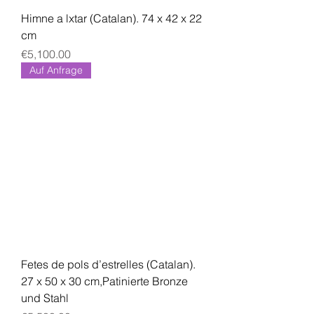
Himne a lxtar (Catalan). 74 x 42 x 22
cm
Price
€5,100.00
Auf Anfrage
Fetes de pols d’estrelles (Catalan).
27 x 50 x 30 cm,Patinierte Bronze
und Stahl