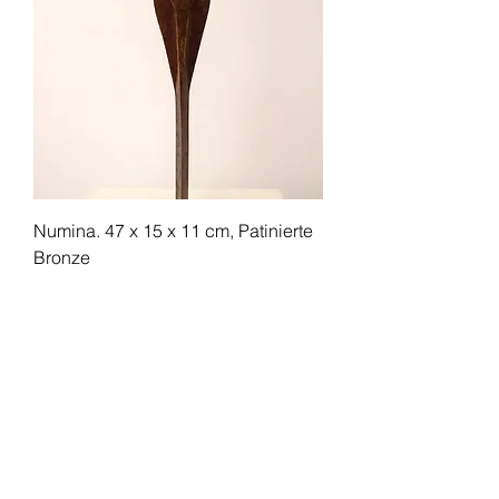
Numina. 47 x 15 x 11 cm, Patinierte
Bronze
Price
€3,400.00
SOLD