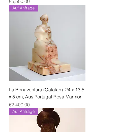
Price
€5,500.00
Auf Anfrage
La Bonaventura (Catalan). 24 x 13,5
x 5 cm, Aus Portugal Rosa Marmor
Price
€2,400.00
Auf Anfrage