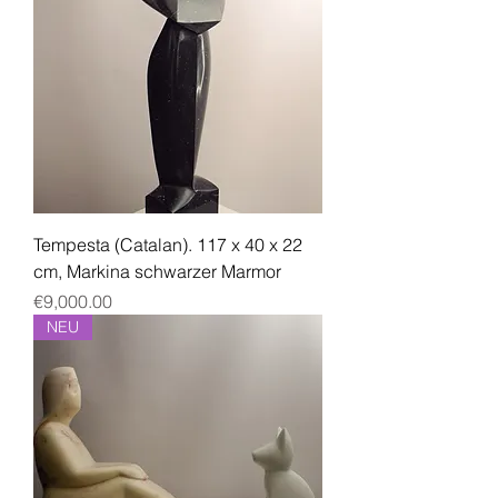
Tempesta (Catalan). 117 x 40 x 22
cm, Markina schwarzer Marmor
Price
€9,000.00
NEU