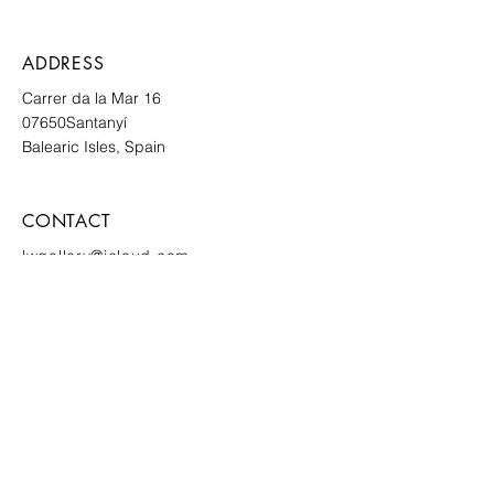
ADDRESS
Carrer da la Mar 16
07650
Santanyí
Balearic Isles, Spain
CONTACT
lwgallery@icloud.com
WhatsApp
+34 652 806 821
Erfahren Sie als Erste/r von neuen
Kunstwerken und Einladungen zu
exklusiven Events