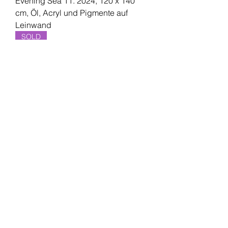
Evening Sea 11. 2024, 120 x 140
cm, Öl, Acryl und Pigmente auf
Leinwand
SOLD
Evening Sea 16. 2024, 100 x 160
cm, Öl, Acryl und Pigmente auf
Leinwand
Auf Anfrage