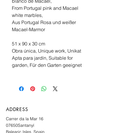
blanco de Macael,
From Portugal pink and Macael
white marbles,
Aus Portugal Rosa und weißer
Macael-Marmor
51 x 90 x 30 cm
Obra única, Unique work, Unikat
Apta para jardín, Suitable for
garden, Für den Garten geeignet
ADDRESS
Carrer da la Mar 16
07650
Santanyí
Balearic Isles, Spain