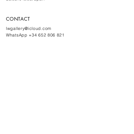
CONTACT
lwgallery@icloud.com
WhatsApp
+34 652 806 821
Erfahren Sie als Erste/r von neuen
Kunstwerken und Einladungen zu
exklusiven Events
ANMELDEN
INSTAGRAM