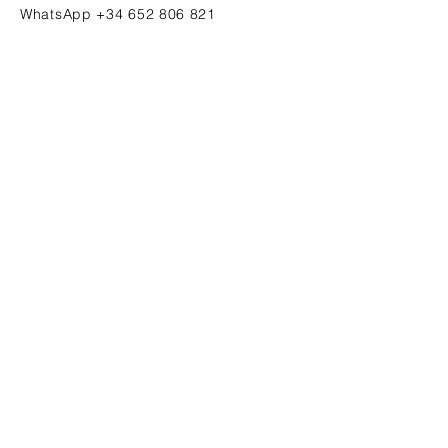
WhatsApp
+34 652 806 821
Erfahren Sie als Erste/r von neuen
Kunstwerken und Einladungen zu
exklusiven Events
ANMELDEN
INSTAGRAM
Santanyí, Mallorca
FACEBOOK
Mo.Do.Fr. 10 -15
Mit.+ Sa. 9 - 14
Mo.+ So.
geschlossen