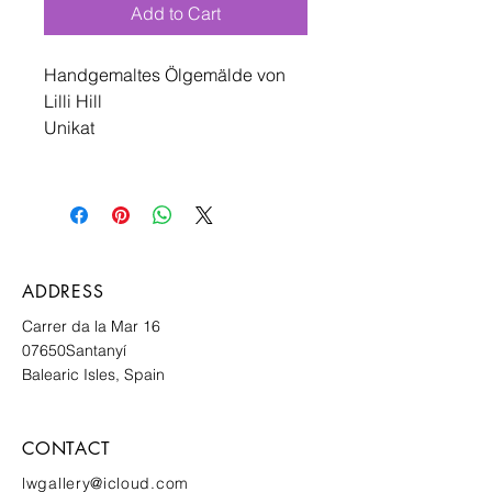
Add to Cart
Handgemaltes Ölgemälde von
Lilli Hill
Unikat
ADDRESS
Carrer da la Mar 16
07650
Santanyí
Balearic Isles, Spain
CONTACT
lwgallery@icloud.com