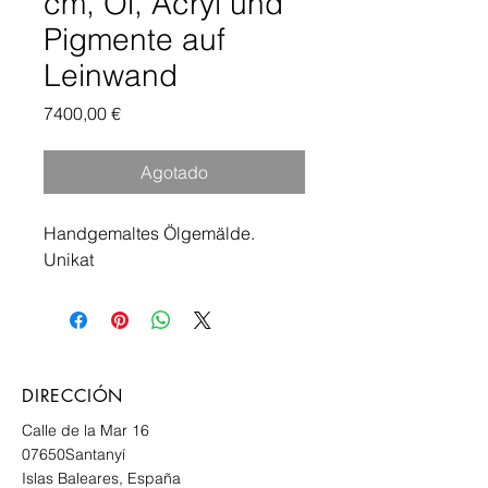
cm, Öl, Acryl und
Pigmente auf
Leinwand
Precio
7400,00 €
Agotado
Handgemaltes Ölgemälde.
Unikat
DIRECCIÓN
Calle de la Mar 16
07650
Santanyí
Islas Baleares, España