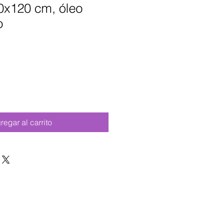
0x120 cm, óleo
o
regar al carrito