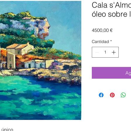
Cala s'Alm
óleo sobre 
Precio
4500,00 €
Cantidad
*
Ag
. único