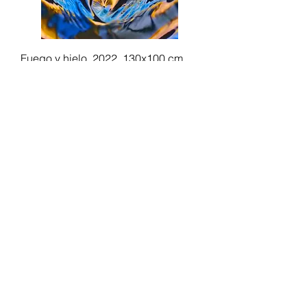
Fuego y hielo. 2022, 130x100 cm,
óleo sobre lienzo
RESERVADO
Belleza. 2022, 120x160 cm, óleo
sobre lienzo