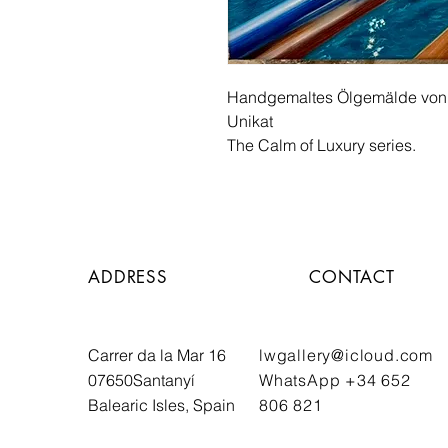
Handgemaltes Ölgemälde von Li
Unikat
The Calm of Luxury series.
ADDRESS
CONTACT
Carrer da la Mar 16
lwgallery@icloud.com
07650
Santanyí
WhatsApp +34 652
Balearic Isles, Spain
806 821